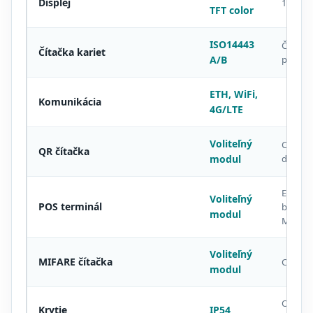
Displej
1024 × 
TFT color
ISO14443
Čipové 
Čítačka kariet
A/B
preuka
ETH, WiFi,
Komunikácia
4G/LTE
Voliteľný
CMOS s
QR čítačka
modul
dosah
EMV, ko
Voliteľný
POS terminál
bezkont
modul
MIFARE
Voliteľný
MIFARE čítačka
Classic 
modul
Ochrana
Krytie
IP54