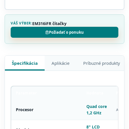
VÁŠ VÝBER:
EM316iFR čítačky
Požiadať o ponuku
Špecifikácia
Aplikácie
Príbuzné produkty
Parameter
Hodnota
Pozná
Quad core
Procesor
ARM Co
1,2 GHz
8" LCD