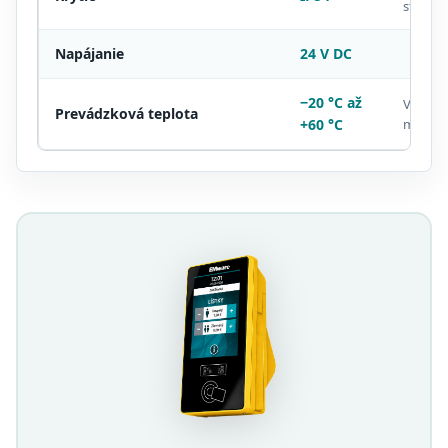
strieka
Napájanie
24 V DC
−20 °C až
Vhodné
Prevádzková teplota
+60 °C
montá