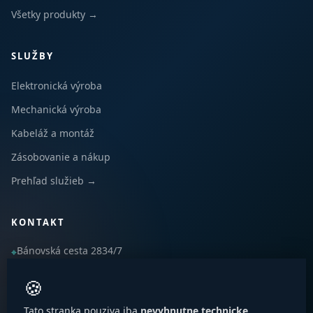
Všetky produkty →
SLUŽBY
Elektronická výroba
Mechanická výroba
Kabeláž a montáž
Zásobovanie a nákup
Prehľad služieb →
KONTAKT
Bánovská cesta 2834/7
⌖
010 01 Žilina, Slovensko
🍪
+421 41 700 13 50
☎
Tato stranka pouziva iba
nevyhnutne technicke
emware@emware.com