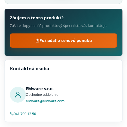
Záujem o tento produkt?
Zašlite dopyt a náš produktový špecialista vás kontaktuje.
Požiadať o cenovú ponuku
Kontaktná osoba
EMware s.r.o.
Obchodné oddelenie
emware@emware.com
041 700 13 50