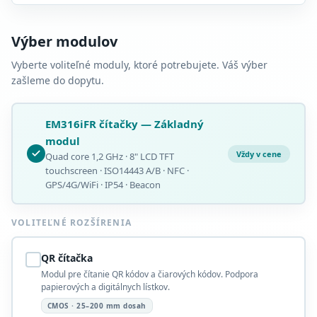
Výber modulov
Vyberte voliteľné moduly, ktoré potrebujete. Váš výber
zašleme do dopytu.
EM316iFR čítačky — Základný
modul
Vždy v cene
Quad core 1,2 GHz · 8" LCD TFT
touchscreen · ISO14443 A/B · NFC ·
GPS/4G/WiFi · IP54 · Beacon
VOLITEĽNÉ ROZŠÍRENIA
QR čítačka
Modul pre čítanie QR kódov a čiarových kódov. Podpora
papierových a digitálnych lístkov.
CMOS · 25–200 mm dosah