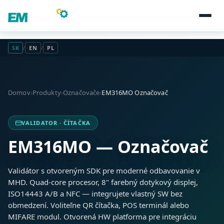
SK
/
EN
/
PL
Domov
›
Produkty
›
Označovače
›
EM316MO Označovač
VALIDATOR · ČÍTAČKA
EM316MO — Označovač
Validátor s otvoreným SDK pre moderné odbavovanie v
MHD. Quad-core procesor, 8" farebný dotykový displej,
ISO14443 A/B a NFC — integrujete vlastný SW bez
obmedzení. Voliteľne QR čítačka, POS terminál alebo
MIFARE modul. Otvorená HW platforma pre integráciu