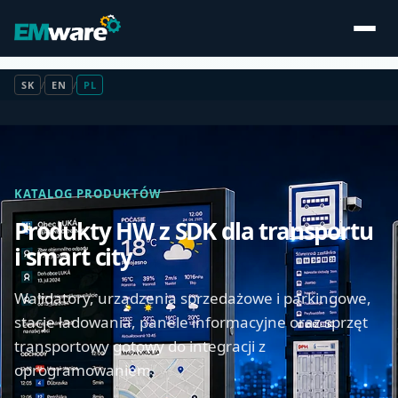
SK
/
EN
/
PL
KATALOG PRODUKTÓW
Produkty HW z SDK dla transportu
i smart city
Walidatory, urządzenia sprzedażowe i parkingowe,
stacje ładowania, panele informacyjne oraz sprzęt
transportowy gotowy do integracji z
oprogramowaniem.