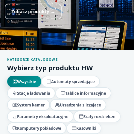
Zobacz produkty →
KATEGORIE KATALOGOWE
Wybierz typ produktu HW
Wszystkie
Automaty sprzedające
Stacje ładowania
Tablice informacyjne
System kamer
Urządzenia zliczające
Parametry eksploatacyjne
Szafy rozdzielcze
Komputery pokładowe
Kasowniki