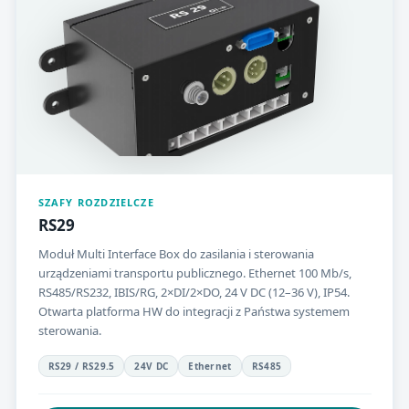
SZAFY ROZDZIELCZE
RS29
Moduł Multi Interface Box do zasilania i sterowania
urządzeniami transportu publicznego. Ethernet 100 Mb/s,
RS485/RS232, IBIS/RG, 2×DI/2×DO, 24 V DC (12–36 V), IP54.
Otwarta platforma HW do integracji z Państwa systemem
sterowania.
RS29 / RS29.5
24V DC
Ethernet
RS485