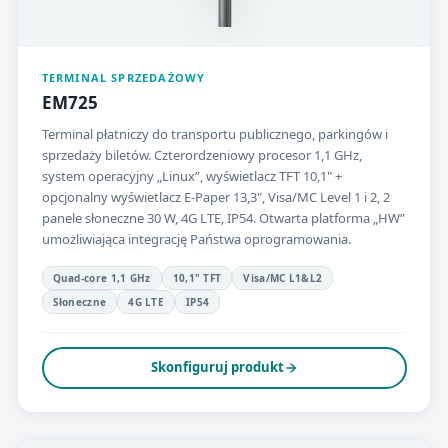
TERMINAL SPRZEDAŻOWY
EM725
Terminal płatniczy do transportu publicznego, parkingów i
sprzedaży biletów. Czterordzeniowy procesor 1,1 GHz,
system operacyjny „Linux”, wyświetlacz TFT 10,1" +
opcjonalny wyświetlacz E-Paper 13,3", Visa/MC Level 1 i 2, 2
panele słoneczne 30 W, 4G LTE, IP54. Otwarta platforma „HW”
umożliwiająca integrację Państwa oprogramowania.
Quad-core 1,1 GHz
10,1" TFT
Visa/MC L1&L2
Słoneczne
4G LTE
IP54
Skonfiguruj produkt