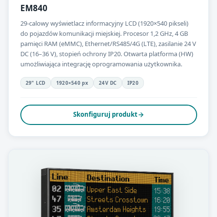
EM840
29-calowy wyświetlacz informacyjny LCD (1920×540 pikseli)
do pojazdów komunikacji miejskiej. Procesor 1,2 GHz, 4 GB
pamięci RAM (eMMC), Ethernet/RS485/4G (LTE), zasilanie 24 V
DC (16–36 V), stopień ochrony IP20. Otwarta platforma (HW)
umożliwiająca integrację oprogramowania użytkownika.
29" LCD
1920×540 px
24V DC
IP20
Skonfiguruj produkt