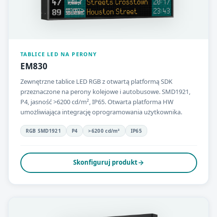
TABLICE LED NA PERONY
EM830
Zewnętrzne tablice LED RGB z otwartą platformą SDK
przeznaczone na perony kolejowe i autobusowe. SMD1921,
P4, jasność >6200 cd/m², IP65. Otwarta platforma HW
umożliwiająca integrację oprogramowania użytkownika.
RGB SMD1921
P4
>6200 cd/m²
IP65
Skonfiguruj produkt