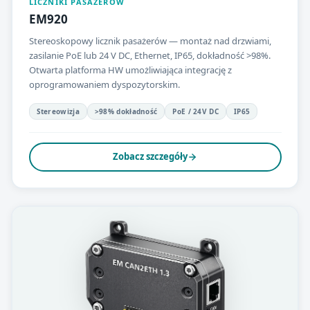
LICZNIKI PASAŻERÓW
EM920
Stereoskopowy licznik pasażerów — montaż nad drzwiami,
zasilanie PoE lub 24 V DC, Ethernet, IP65, dokładność >98%.
Otwarta platforma HW umożliwiająca integrację z
oprogramowaniem dyspozytorskim.
Stereowizja
>98% dokładność
PoE / 24V DC
IP65
Zobacz szczegóły