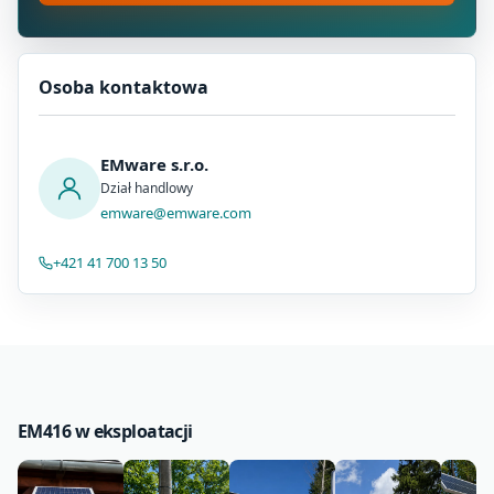
Osoba kontaktowa
EMware s.r.o.
Dział handlowy
emware@emware.com
+421 41 700 13 50
EM416 w eksploatacji