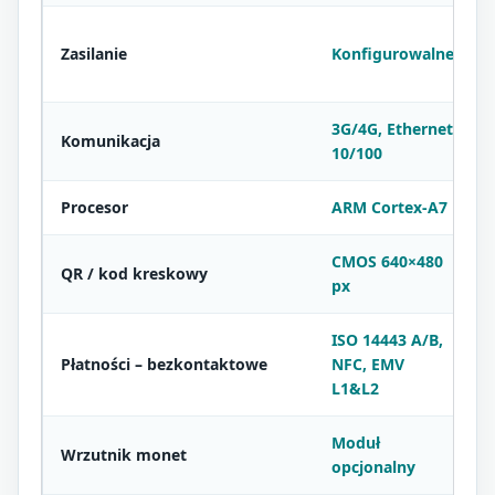
Zasilanie
Konfigurowalne
3G/4G, Ethernet
Komunikacja
10/100
Procesor
ARM Cortex-A7
CMOS 640×480
QR / kod kreskowy
px
ISO 14443 A/B,
Płatności – bezkontaktowe
NFC, EMV
L1&L2
Moduł
Wrzutnik monet
opcjonalny