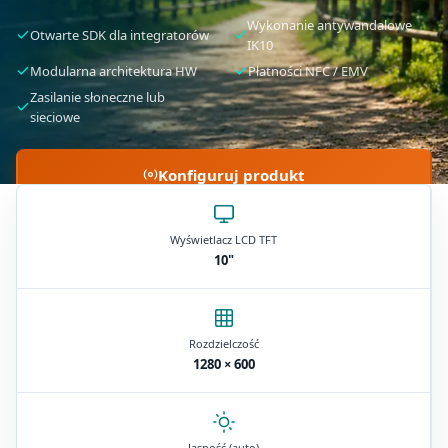
Wykonanie antywandalowe
Otwarte SDK dla integratorów
IK10
Modularna architektura HW
Płatności NFC / EMV
Zasilanie słoneczne lub
sieciowe
Konfiguruj produkt
Wyświetlacz LCD TFT
10"
Rozdzielczość
1280 × 600
Jasność (auto)