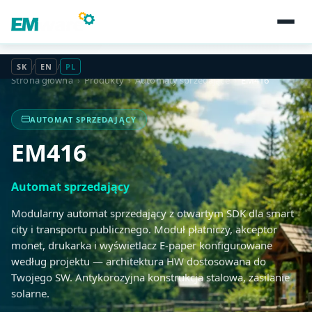
SK
/
EN
/
PL
Strona główna
›
Produkty
›
Automaty sprzedające
›
EM416
AUTOMAT SPRZEDAJĄCY
EM416
Automat sprzedający
Modularny automat sprzedający z otwartym SDK dla smart
city i transportu publicznego. Moduł płatniczy, akceptor
monet, drukarka i wyświetlacz E-paper konfigurowane
według projektu — architektura HW dostosowana do
Twojego SW. Antykorozyjna konstrukcja stalowa, zasilanie
solarne.