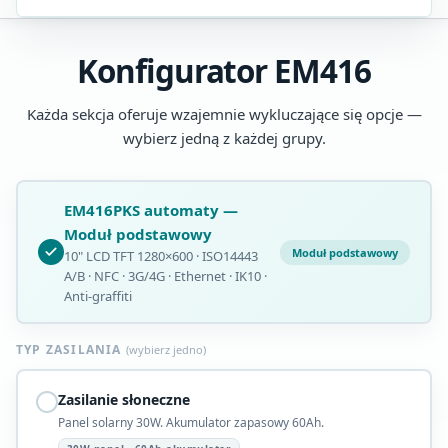
Konfigurator EM416
Każda sekcja oferuje wzajemnie wykluczające się opcje —
wybierz jedną z każdej grupy.
EM416PKS automaty —
Moduł podstawowy
Moduł podstawowy
10" LCD TFT 1280×600 · ISO14443
A/B · NFC · 3G/4G · Ethernet · IK10 ·
Anti-graffiti
TYP ZASILANIA
(wybierz jedno)
Zasilanie słoneczne
Panel solarny 30W. Akumulator zapasowy 60Ah.