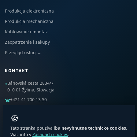
Produkcja elektroniczna
Produkcja mechaniczna
Kablowanie i montaż
Zaopatrzenie i zakupy
Przegląd usług →
KONTAKT
Bánovská cesta 2834/7
⌖
010 01 Żylina, Słowacja
+421 41 700 13 50
☎
emware@emware.com
✉
🍪
Tato stranka pouziva iba
nevyhnutne technicke cookies
.
Viac info v
Zasadach cookies
.