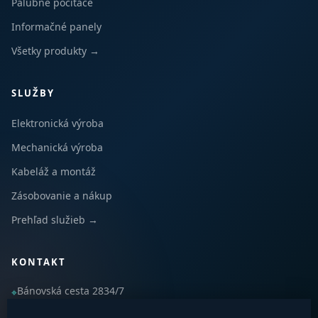
Palubné počítače
Informačné panely
Všetky produkty →
SLUŽBY
Elektronická výroba
Mechanická výroba
Kabeláž a montáž
Zásobovanie a nákup
Prehľad služieb →
KONTAKT
Bánovská cesta 2834/7
⌖
010 01 Žilina, Slovensko