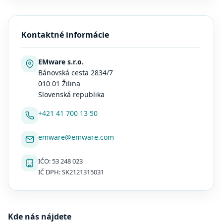
Kontaktné informácie
EMware s.r.o.
Bánovská cesta 2834/7
010 01 Žilina
Slovenská republika
+421 41 700 13 50
emware@emware.com
IČO: 53 248 023
IČ DPH: SK2121315031
Kde nás nájdete