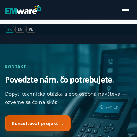
SK
/
EN
/
PL
KONTAKT
Povedzte nám, čo potrebujete.
Dopyt, technická otázka alebo osobná návšteva —
ozveme sa čo najskôr.
Konzultovať projekt →