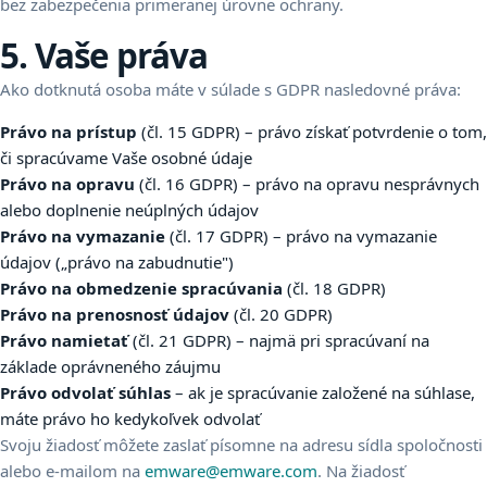
bez zabezpečenia primeranej úrovne ochrany.
5. Vaše práva
Ako dotknutá osoba máte v súlade s GDPR nasledovné práva:
Právo na prístup
(čl. 15 GDPR) – právo získať potvrdenie o tom,
či spracúvame Vaše osobné údaje
Právo na opravu
(čl. 16 GDPR) – právo na opravu nesprávnych
alebo doplnenie neúplných údajov
Právo na vymazanie
(čl. 17 GDPR) – právo na vymazanie
údajov („právo na zabudnutie")
Právo na obmedzenie spracúvania
(čl. 18 GDPR)
Právo na prenosnosť údajov
(čl. 20 GDPR)
Právo namietať
(čl. 21 GDPR) – najmä pri spracúvaní na
základe oprávneného záujmu
Právo odvolať súhlas
– ak je spracúvanie založené na súhlase,
máte právo ho kedykoľvek odvolať
Svoju žiadosť môžete zaslať písomne na adresu sídla spoločnosti
alebo e-mailom na
emware@emware.com
. Na žiadosť