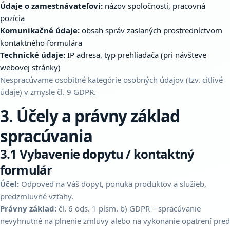
Údaje o zamestnávateľovi:
názov spoločnosti, pracovná
pozícia
Komunikačné údaje:
obsah správ zaslaných prostredníctvom
kontaktného formulára
Technické údaje:
IP adresa, typ prehliadača (pri návšteve
webovej stránky)
Nespracúvame osobitné kategórie osobných údajov (tzv. citlivé
údaje) v zmysle čl. 9 GDPR.
3. Účely a právny základ
spracúvania
3.1 Vybavenie dopytu / kontaktný
formulár
Účel:
Odpoveď na Váš dopyt, ponuka produktov a služieb,
predzmluvné vzťahy.
Právny základ:
čl. 6 ods. 1 písm. b) GDPR – spracúvanie
nevyhnutné na plnenie zmluvy alebo na vykonanie opatrení pred