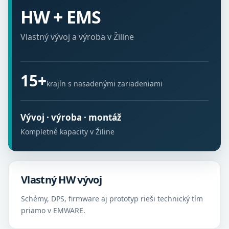
HW + EMS
Vlastný vývoj a výroba v Žiline
15+
krajín s nasadenými zariadeniami
Vývoj · výroba · montáž
Kompletné kapacity v Žiline
Vlastný HW vývoj
Schémy, DPS, firmware aj prototyp rieši technický tím
priamo v EMWARE.