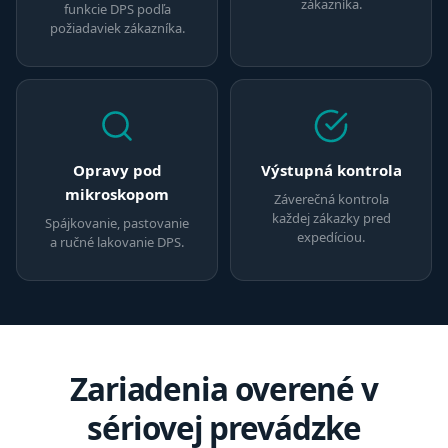
zákazníka.
funkcie DPS podľa
požiadaviek zákazníka.
Opravy pod
Výstupná kontrola
mikroskopom
Záverečná kontrola
každej zákazky pred
Spájkovanie, pastovanie
expedíciou.
a ručné lakovanie DPS.
Zariadenia overené v
sériovej prevádzke