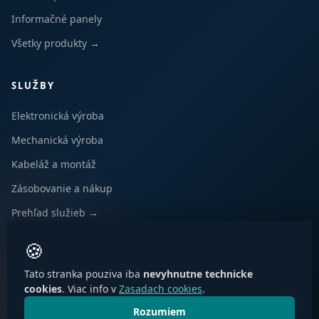
Informačné panely
Všetky produkty →
SLUŽBY
Elektronická výroba
Mechanická výroba
Kabeláž a montáž
Zásobovanie a nákup
Prehľad služieb →
🍪
KONTAKT
Tato stranka pouziva iba
nevyhnutne technicke
Bánovská cesta 2834/7
⌖
cookies
. Viac info v
Zasadach cookies
.
010 01 Žilina, Slovensko
Rozumiem