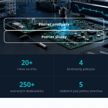
elektronickú a mechanickú výrobu, kabeláž a
montáž.
Pozrieť produkty
Pozrieť služby
20+
4
rokov na trhu
kontinenty pokrytia
250+
5
overených dodávateľov
oddelení pod jednou strechou