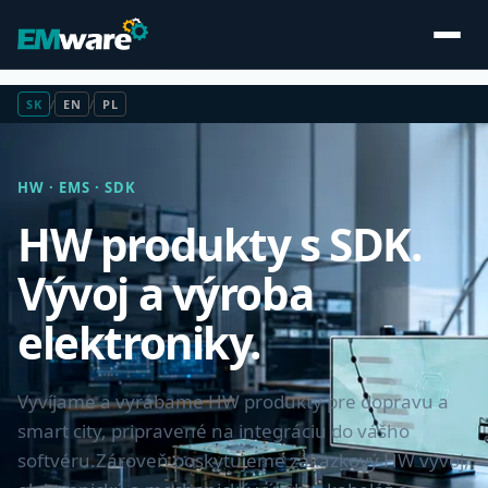
SK
/
EN
/
PL
HW · EMS · SDK
HW produkty s SDK.
Vývoj a výroba
elektroniky.
Vyvíjame a vyrábame HW produkty pre dopravu a
smart city, pripravené na integráciu do vášho
softvéru.
Zároveň poskytujeme zákazkový HW vývoj,