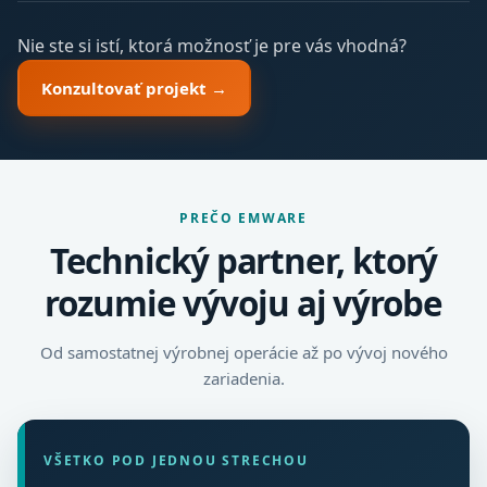
Nie ste si istí, ktorá možnosť je pre vás vhodná?
Konzultovať projekt →
PREČO EMWARE
Technický partner, ktorý
rozumie vývoju aj výrobe
Od samostatnej výrobnej operácie až po vývoj nového
zariadenia.
VŠETKO POD JEDNOU STRECHOU