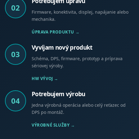
Potrebujem úpravu
02
Firmware, konektivita, displej, napájanie alebo
mechanika.
ÚPRAVA PRODUKTU →
Vyvíjam nový produkt
03
Schéma, DPS, firmware, prototyp a príprava
sériovej výroby.
HW VÝVOJ →
Potrebujem výrobu
04
Jedna výrobná operácia alebo celý reťazec od
DPS po montáž.
VÝROBNÉ SLUŽBY →