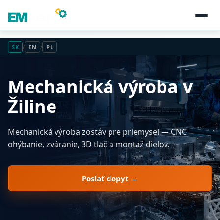
SK
/
EN
/
PL
Mechanická výroba v
Žiline
Mechanická výroba zostáv pre priemysel — CNC
ohýbanie, zváranie, 3D tlač a montáž dielov.
Poslať dopyt →