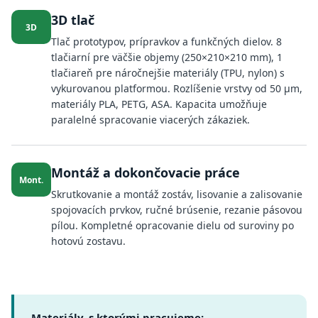
3D tlač
3D
Tlač prototypov, prípravkov a funkčných dielov. 8
tlačiarní pre väčšie objemy (250×210×210 mm), 1
tlačiareň pre náročnejšie materiály (TPU, nylon) s
vykurovanou platformou. Rozlíšenie vrstvy od 50 µm,
materiály PLA, PETG, ASA. Kapacita umožňuje
paralelné spracovanie viacerých zákaziek.
Montáž a dokončovacie práce
Mont.
Skrutkovanie a montáž zostáv, lisovanie a zalisovanie
spojovacích prvkov, ručné brúsenie, rezanie pásovou
pílou. Kompletné opracovanie dielu od suroviny po
hotovú zostavu.
Materiály, s ktorými pracujeme: