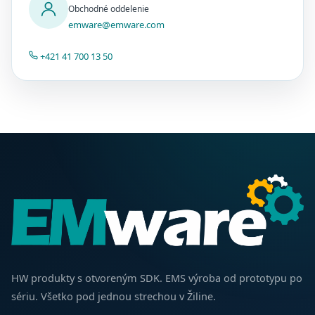
Obchodné oddelenie
emware@emware.com
+421 41 700 13 50
HW produkty s otvoreným SDK. EMS výroba od prototypu po
sériu. Všetko pod jednou strechou v Žiline.