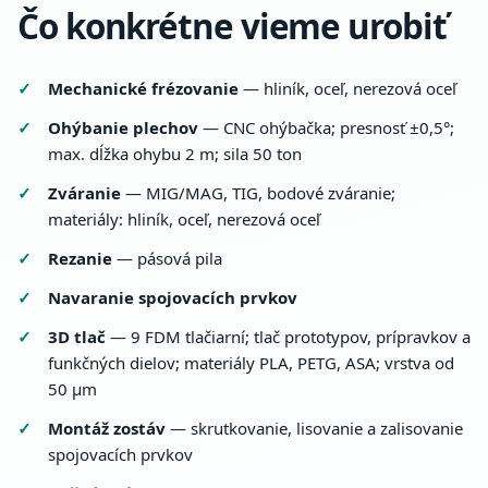
Čo konkrétne vieme urobiť
Mechanické frézovanie
— hliník, oceľ, nerezová oceľ
Ohýbanie plechov
— CNC ohýbačka; presnosť ±0,5°;
max. dĺžka ohybu 2 m; sila 50 ton
Zváranie
— MIG/MAG, TIG, bodové zváranie;
materiály: hliník, oceľ, nerezová oceľ
Rezanie
— pásová pila
Navaranie spojovacích prvkov
3D tlač
— 9 FDM tlačiarní; tlač prototypov, prípravkov a
funkčných dielov; materiály PLA, PETG, ASA; vrstva od
50 µm
Montáž zostáv
— skrutkovanie, lisovanie a zalisovanie
spojovacích prvkov