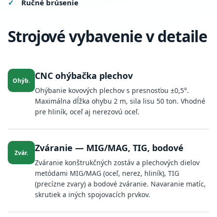
Ručné brúsenie
Strojové vybavenie v detaile
CNC ohýbačka plechov
Ohýb.
Ohýbanie kovových plechov s presnosťou ±0,5°.
Maximálna dĺžka ohybu 2 m, sila lisu 50 ton. Vhodné
pre hliník, oceľ aj nerezovú oceľ.
Zváranie — MIG/MAG, TIG, bodové
Zvár.
Zváranie konštrukčných zostáv a plechových dielov
metódami MIG/MAG (oceľ, nerez, hliník), TIG
(precízne zvary) a bodové zváranie. Navaranie matíc,
skrutiek a iných spojovacích prvkov.