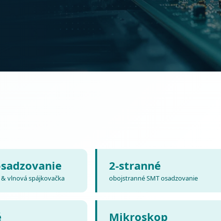
osadzovanie
2-stranné
& vlnová spájkovačka
obojstranné SMT osadzovanie
é
Mikroskop