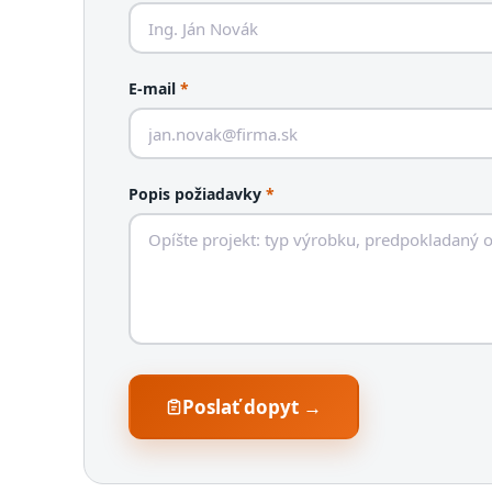
E-mail
*
Popis požiadavky
*
Poslať dopyt →