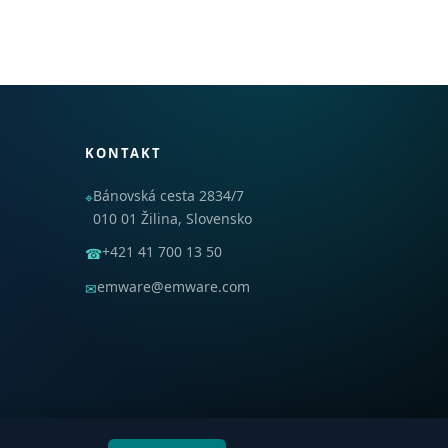
KONTAKT
Bánovská cesta 2834/7
⌖
010 01 Žilina, Slovensko
+421 41 700 13 50
☎
emware@emware.com
✉