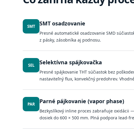
SMT osadzovanie
SMT
Presné automatické osadzovanie SMD súčiastok
z pásky, zásobníka aj podnosu.
Selektívna spájkovačka
SEL
Presné spájkovanie THT súčiastok bez poškoden
nastaviteľný flux, konvekčný predohrev. Vhodn
Parné pájkovanie (vapor phase)
PAR
Bezkyslíkový inline proces zabraňuje oxidácii
dosiek do 600 × 500 mm. Plná podpora lead-free