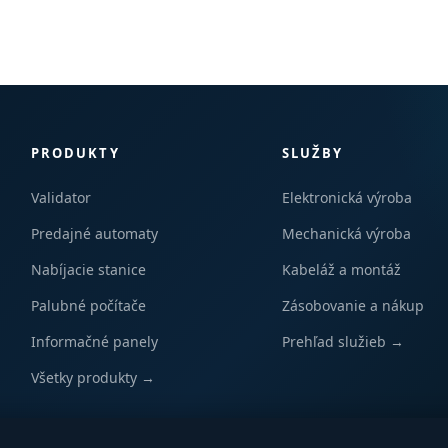
PRODUKTY
SLUŽBY
Validator
Elektronická výroba
Predajné automaty
Mechanická výroba
Nabíjacie stanice
Kabeláž a montáž
Palubné počítače
Zásobovanie a nákup
Informačné panely
Prehľad služieb →
Všetky produkty →