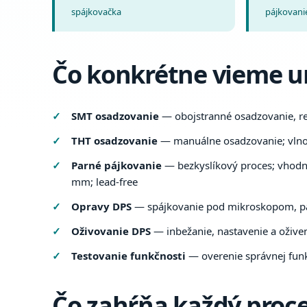
spájkovačka
pájkovani
Čo konkrétne vieme u
SMT osadzovanie
— obojstranné osadzovanie, re
THT osadzovanie
— manuálne osadzovanie; vlnov
Parné pájkovanie
— bezkyslíkový proces; vhodné
mm; lead-free
Opravy DPS
— spájkovanie pod mikroskopom, pa
Oživovanie DPS
— inbežanie, nastavenie a ožive
Testovanie funkčnosti
— overenie správnej funk
Čo zahŕňa každý proc