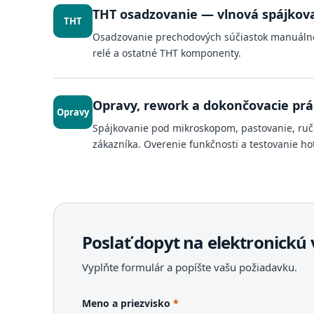
THT osadzovanie — vlnová spájkov
THT
Osadzovanie prechodových súčiastok manuálne 
relé a ostatné THT komponenty.
Opravy, rework a dokončovacie prá
Opravy
Spájkovanie pod mikroskopom, pastovanie, ruč
zákazníka. Overenie funkčnosti a testovanie hot
Poslať dopyt na elektronickú
Vyplňte formulár a popíšte vašu požiadavku.
Meno a priezvisko
*