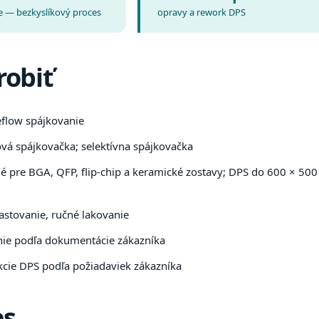
e — bezkyslíkový proces
opravy a rework DPS
robiť
flow spájkovanie
á spájkovačka; selektívna spájkovačka
 pre BGA, QFP, flip-chip a keramické zostavy; DPS do 600 × 500
stovanie, ručné lakovanie
nie podľa dokumentácie zákazníka
cie DPS podľa požiadaviek zákazníka
es