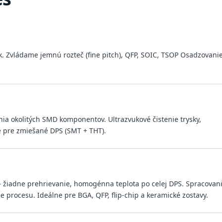
. Zvládame jemnú rozteč (fine pitch), QFP, SOIC, TSOP Osadzovani
ia okolitých SMD komponentov. Ultrazvukové čistenie trysky,
é pre zmiešané DPS (SMT + THT).
 — žiadne prehrievanie, homogénna teplota po celej DPS. Spracovan
 procesu. Ideálne pre BGA, QFP, flip-chip a keramické zostavy.