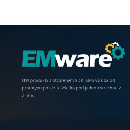
HW produkty s otvoreným SDK. EMS výroba od
prototypu po sériu. Všetko pod jednou strechou v
Žiline.