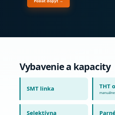
Poslať dopyt →
Vybavenie a kapacity
THT 
SMT linka
manuálne 
Selektívna
Parn