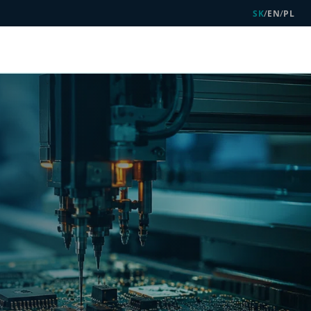
/
/
SK
EN
PL