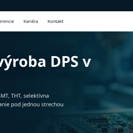
erencie
Kariéra
Kontakt
výroba DPS v
MT, THT, selektívna
vanie pod jednou strechou