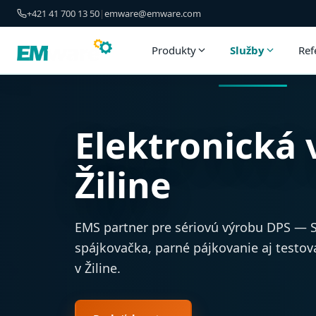
+421 41 700 13 50
|
emware@emware.com
Produkty
Služby
Ref
Elektronická 
Žiline
EMS partner pre sériovú výrobu DPS — S
spájkovačka, parné pájkovanie aj testo
v Žiline.