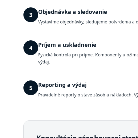
Objednávka a sledovanie
3
Vystavíme objednávky, sledujeme potvrdenia a d
Príjem a uskladnenie
4
Fyzická kontrola pri príjme. Komponenty uložím
výdaj.
Reporting a výdaj
5
Pravidelné reporty o stave zásob a nákladoch. V
Konzultácia zásobovacej stra