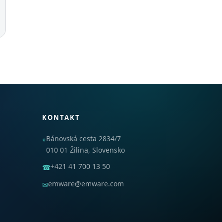
KONTAKT
Bánovská cesta 2834/7
⌖
010 01 Žilina, Slovensko
+421 41 700 13 50
☎
emware@emware.com
✉