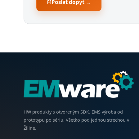
Poslať dopyt →
HW produkty s otvoreným SDK. EMS výroba od
prototypu po sériu. Všetko pod jednou strechou v
Žiline.