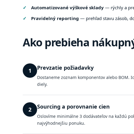
Automatizované výškové sklady
— rýchly a pr
Pravidelný reporting
— prehľad stavu zásob, d
Ako prebieha nákupný
Prevzatie požiadavky
1
Dostaneme zoznam komponentov alebo BOM. Ident
diely.
Sourcing a porovnanie cien
2
Oslovíme minimálne 3 dodávateľov na každú po
najvýhodnejšiu ponuku.