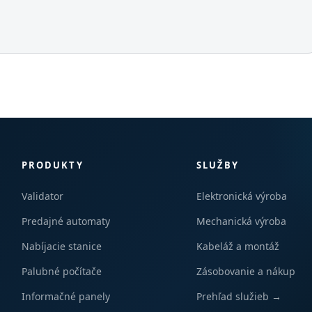
PRODUKTY
SLUŽBY
Validator
Elektronická výroba
Predajné automaty
Mechanická výroba
Nabíjacie stanice
Kabeláž a montáž
Palubné počítače
Zásobovanie a nákup
Informačné panely
Prehľad služieb →