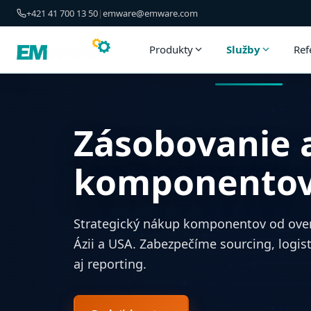
+421 41 700 13 50
|
emware@emware.com
Produkty
Služby
Ref
Zásobovanie 
komponento
Strategický nákup komponentov od over
Ázii a USA. Zabezpečíme sourcing, logi
aj reporting.