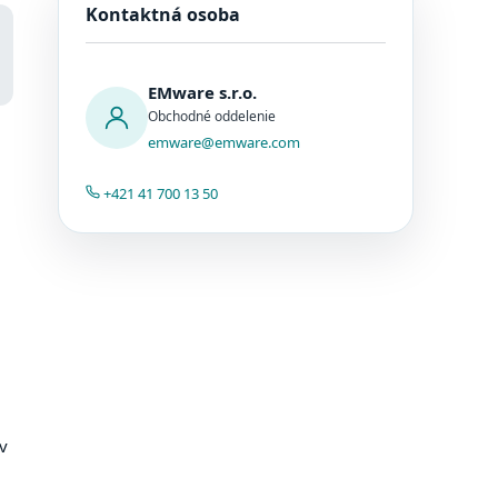
Kontaktná osoba
EMware s.r.o.
Obchodné oddelenie
emware@emware.com
+421 41 700 13 50
v