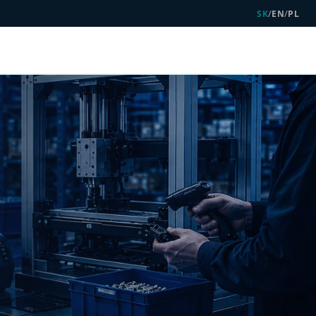
/
/
SK
EN
PL