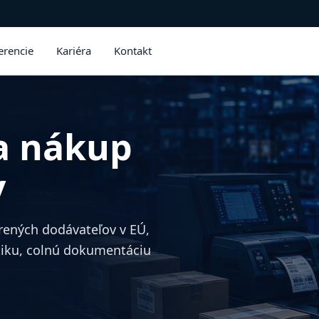
erencie
Kariéra
Kontakt
a nákup
v
ených dodávateľov v EÚ,
stiku, colnú dokumentáciu