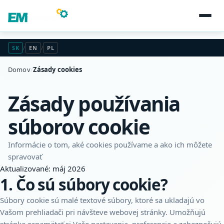
SK
/
EN
/
PL
Domov
/
Zásady cookies
Zásady používania
súborov cookie
Informácie o tom, aké cookies používame a ako ich môžete
spravovať
Aktualizované: máj 2026
1. Čo sú súbory cookie?
Súbory cookie sú malé textové súbory, ktoré sa ukladajú vo
Vašom prehliadači pri návšteve webovej stránky. Umožňujú