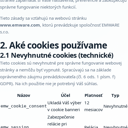
stránke zapamätať si Vaše nastavenia, preferencie a zabezpečujú
správne fungovanie niektorých funkcií.
Tieto zásady sa vzťahujú na webovú stránku
www.emware.com
, ktorú prevádzkuje spoločnosť EMWARE
s.r.o.
2. Aké cookies používame
2.1 Nevyhnutné cookies (technické)
Tieto cookies sú nevyhnutné pre správne fungovanie webovej
stránky a nemôžu byť vypnuté. Spracúvajú sa na základe
oprávneného záujmu prevádzkovateľa (čl. 6 ods. 1 písm. f)
GDPR). Na ich použitie nie je potrebný Váš súhlas.
Názov
Účel
Platnosť
Typ
Ukladá Váš výber
12
Nevyhnutné
emw_cookie_consent
v cookie banneri
mesiacov
Zabezpečenie
relácie pri
Relácia
Nevyhnutné
emw_session