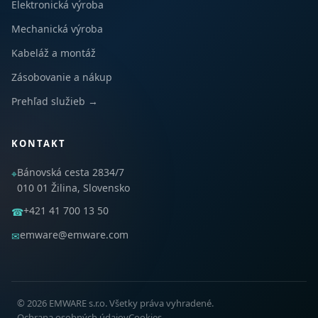
Elektronická výroba
Mechanická výroba
Kabeláž a montáž
Zásobovanie a nákup
Prehľad služieb →
KONTAKT
Bánovská cesta 2834/7
⌖
010 01 Žilina, Slovensko
+421 41 700 13 50
☎
emware@emware.com
✉
© 2026 EMWARE s.r.o. Všetky práva vyhradené.
Ochrana osobných údajov
Cookies