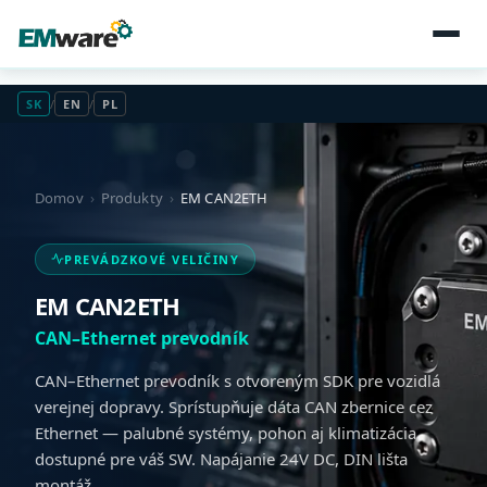
SK
/
EN
/
PL
Domov
›
Produkty
›
EM CAN2ETH
PREVÁDZKOVÉ VELIČINY
EM CAN2ETH
CAN–Ethernet prevodník
CAN–Ethernet prevodník s otvoreným SDK pre vozidlá
verejnej dopravy. Sprístupňuje dáta CAN zbernice cez
Ethernet — palubné systémy, pohon aj klimatizácia
dostupné pre váš SW. Napájanie 24V DC, DIN lišta
montáž.