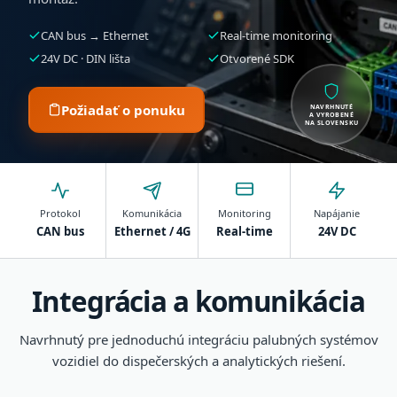
CAN bus → Ethernet
Real-time monitoring
24V DC · DIN lišta
Otvorené SDK
Požiadať o ponuku
NAVRHNUTÉ
A VYROBENÉ
NA SLOVENSKU
Protokol
Komunikácia
Monitoring
Napájanie
CAN bus
Ethernet / 4G
Real-time
24V DC
Integrácia a komunikácia
Navrhnutý pre jednoduchú integráciu palubných systémov
vozidiel do dispečerských a analytických riešení.