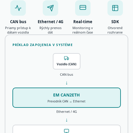
CAN bus
Ethernet / 4G
Real-time
SDK
Priamy prístup k
Rýchly prenos
Monitoring v
Otvorené
dátam vozidla
dát
reálnom čase
rozhranie
PRÍKLAD ZAPOJENIA V SYSTÉME
Vozidlo (CAN)
CAN bus
↓
EM CAN2ETH
Prevodník CAN → Ethernet
Ethernet / 4G
↓