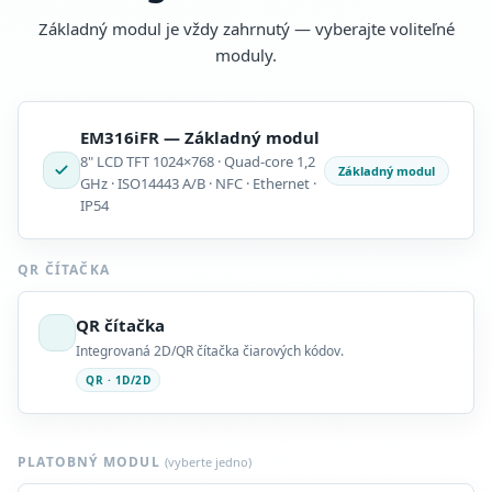
Základný modul je vždy zahrnutý — vyberajte voliteľné
moduly.
EM316iFR — Základný modul
8" LCD TFT 1024×768 · Quad-core 1,2
Základný modul
GHz · ISO14443 A/B · NFC · Ethernet ·
IP54
QR ČÍTAČKA
QR čítačka
Integrovaná 2D/QR čítačka čiarových kódov.
QR · 1D/2D
PLATOBNÝ MODUL
(vyberte jedno)