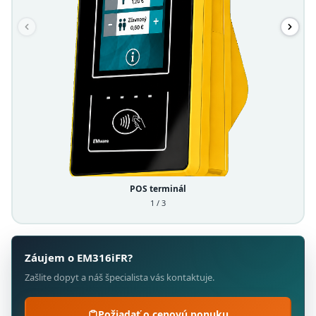
POS terminál
1 / 3
Záujem o EM316iFR?
Zašlite dopyt a náš špecialista vás kontaktuje.
Požiadať o cenovú ponuku