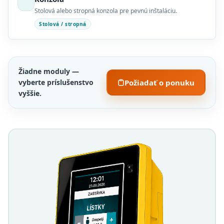
Stolová alebo stropná konzola pre pevnú inštaláciu.
Stolová / stropná
Žiadne moduly —
vyberte príslušenstvo
Požiadať o ponuku
vyššie.