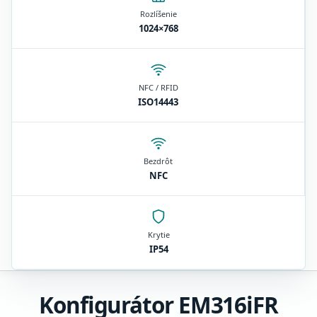
Rozlíšenie
1024×768
NFC / RFID
ISO14443
Bezdrôt
NFC
Krytie
IP54
Konfigurátor EM316iFR