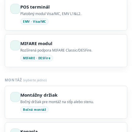
POS terminál
Platobný modul Visa/MC, EMV L1&L2.
EMV · Visa/MC
MIFARE modul
Rozšírená podpora MIFARE Classic/DESFire.
MIFARE · DESFire
MONTÁŽ
(vyberte jedno)
Montážny držiak
Bočný držiak pre montáž na stĺp alebo stenu.
Bočná montáž
Konzola