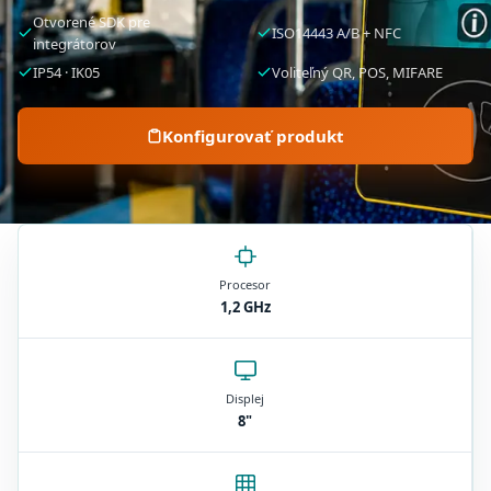
Otvorené SDK pre
ISO14443 A/B + NFC
integrátorov
IP54 · IK05
Voliteľný QR, POS, MIFARE
Konfigurovať produkt
Procesor
1,2 GHz
Displej
8"