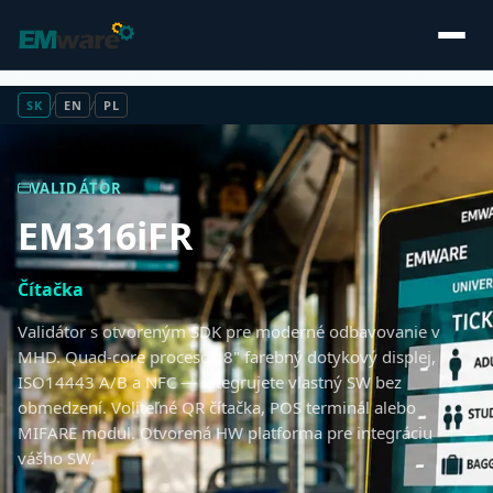
SK
/
EN
/
PL
VALIDÁTOR
EM316iFR
Čítačka
Validátor s otvoreným SDK pre moderné odbavovanie v
MHD. Quad-core procesor, 8" farebný dotykový displej,
ISO14443 A/B a NFC — integrujete vlastný SW bez
obmedzení. Voliteľné QR čítačka, POS terminál alebo
MIFARE modul. Otvorená HW platforma pre integráciu
vášho SW.