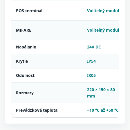
POS terminál
Voliteľný modul
MIFARE
Voliteľný modul
Napájanie
24V DC
Krytie
IP54
Odolnosť
IK05
220 × 150 × 80
Rozmery
mm
Prevádzková teplota
−10 °C až +50 °C
I