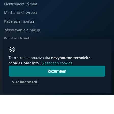
Elektronická výroba
Mechanická výroba
Kabeláž a montáž
Zásobovanie a nákup
Prehľad služieb →
🍪
KONTAKT
Tato stranka pouziva iba
nevyhnutne technicke
cookies
. Viac info v
Zasadach cookies
.
Bánovská cesta 2834/7
⌖
010 01 Žilina, Slovensko
Rozumiem
+421 41 700 13 50
☎
Viac informacii
emware@emware.com
✉
© 2026 EMWARE s.r.o. Všetky práva vyhradené.