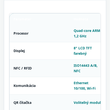
Parameter
Hodnota
Quad-core ARM
Procesor
1,2 GHz
8" LCD TFT
Displej
farebný
ISO14443 A/B,
NFC / RFID
NFC
Ethernet
Komunikácia
M
10/100, Wi-Fi
1
QR čítačka
Voliteľný modul