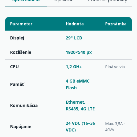
Parameter
Hodnota
Poznámka
Displej
29" LCD
Rozlíšenie
1920×540 px
CPU
1,2 GHz
Plná verzia
4 GB eMMC
Pamäť
Flash
Ethernet,
Komunikácia
RS485, 4G LTE
24 VDC (16–36
Max. 3,5A ·
Napájanie
VDC)
40VA