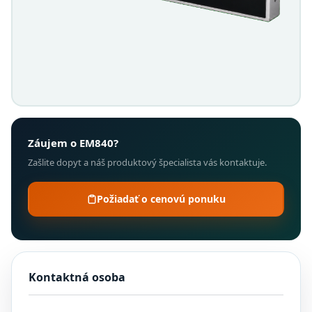
Záujem o EM840?
Zašlite dopyt a náš produktový špecialista vás kontaktuje.
Požiadať o cenovú ponuku
Kontaktná osoba