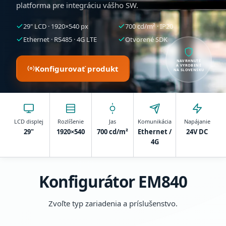
platforma pre integráciu vášho SW.
29" LCD · 1920×540 px
700 cd/m² · IP20
Ethernet · RS485 · 4G LTE
Otvorené SDK
NAVRHNUTÉ
A VYROBENÉ
Konfigurovať produkt
NA SLOVENSKU
LCD displej
Rozlíšenie
Jas
Komunikácia
Napájanie
29"
1920×540
700 cd/m²
Ethernet /
24V DC
4G
Konfigurátor EM840
Zvoľte typ zariadenia a príslušenstvo.