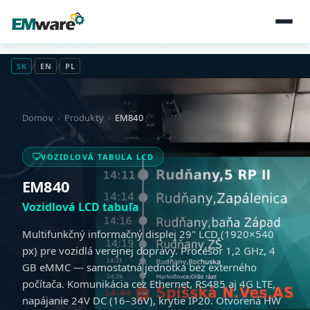
SK
/
EN
/
PL
Domov
›
Produkty
›
EM840
VOZIDLOVÁ TABUĽA LCD
EM840
Vozidlová LCD tabuľa
Multifunkčný informačný displej 29" LCD (1920×540
px) pre vozidlá verejnej dopravy. Procesor 1,2 GHz, 4
GB eMMC — samostatná jednotka bez externého
počítača. Komunikácia cez Ethernet, RS485 aj 4G LTE,
napájanie 24V DC (16–36V), krytie IP20. Otvorená HW