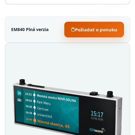
EM840 Plná verzia
Požiadať o ponuku