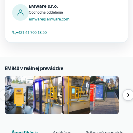
EMware s.r.o.
Obchodné oddelenie
emware@emware.com
+421 41 700 13 50
EM840 v reálnej prevádzke
Špecifikácia
Aplikácie
Príbuzné produkty