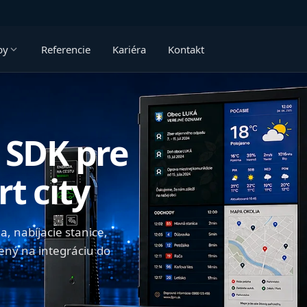
by
Referencie
Kariéra
Kontakt
 SDK pre
t city
a, nabíjacie stanice,
ný na integráciu do