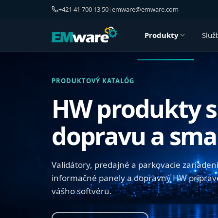
+421 41 700 13 50
|
emware@emware.com
Produkty
Služ
PRODUKTOVÝ KATALÓG
HW produkty s
dopravu a smar
Validátory, predajné a parkovacie zariadeni
informačné panely a dopravný HW priprave
vášho softvéru.