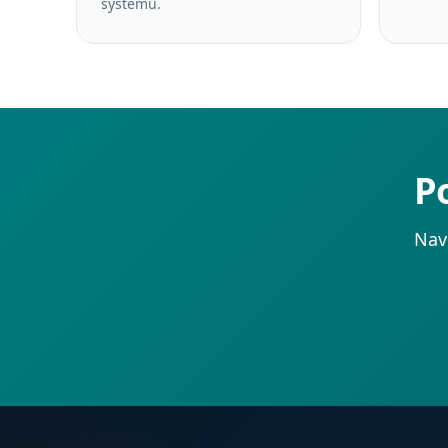
systému.
P
Nav