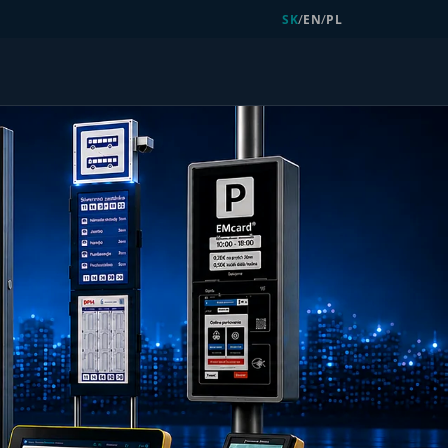
/
/
SK
EN
PL