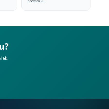
prevádzku.
u?
iek.